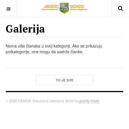
OFF CANVAS
Galerija
Nema više članaka u ovoj kategoriji. Ako se prikazuju
potkategorije, one mogu da sadrže članke.
TO JE SVE
© 2026 DEMOS. Sva prava zadržana. Build by
gravity made
.