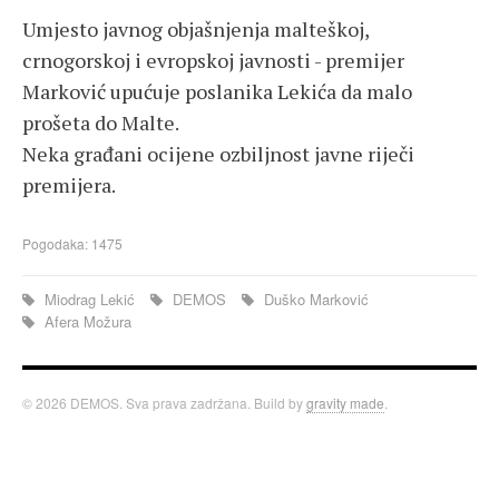
Umjesto javnog objašnjenja malteškoj,
crnogorskoj i evropskoj javnosti - premijer
Marković upućuje poslanika Lekića da malo
prošeta do Malte.
Neka građani ocijene ozbiljnost javne riječi
premijera.
Pogodaka: 1475
Miodrag Lekić
DEMOS
Duško Marković
Afera Možura
© 2026 DEMOS. Sva prava zadržana. Build by
gravity made
.